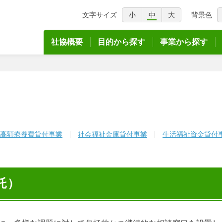
文字サイズ
小
中
大
背景色
議会
社協概要
目的から探す
事業から探す
高額療養費貸付事業
社会福祉金庫貸付事業
生活福祉資金貸付
託）