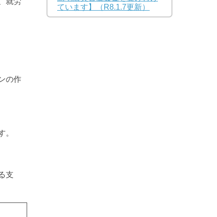
、就労
ています】（R8.1.7更新）
ンの作
す。
る支